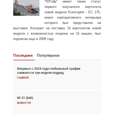
"
ЮТэйр" имеет также статус
первого покупателя вертолета
новой модели Eurocopter - ЕС 175,
макет корпоративного интерьера
которого был представлен на
выставке. Контракт на поставку 15 вертолетов новой
модели с возможностью опциона на 15 машин, был
подписан еще в 2008 году
Последнее
Популярное
Впервые с 2024 года глобальный трафик
Взгляд с высоты: тандем вертолётов и БПЛА в
снижается три недели подряд
спасательных операциях
Главное
Главное
№ 31 (840)
Авиационный фотограф Дэйв Кох: «Фотография
говорит сама за себя... а ИИ всё портит»
Новости
Новости