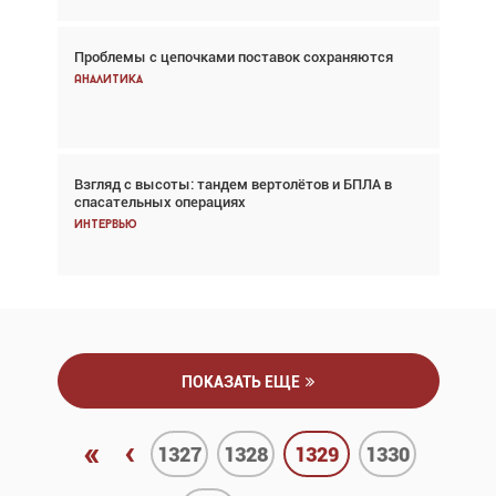
Проблемы с цепочками поставок сохраняются
Впервые с 2024 года глобальный трафик
снижается три недели подряд
Аналитика
Аналитика
Взгляд с высоты: тандем вертолётов и БПЛА в
Частный самолёт – это актив. Подходите к
спасательных операциях
покупке соответствующим образом
Интервью
Интервью
ПОКАЗАТЬ ЕЩЕ
«
‹
1327
1328
1329
1330