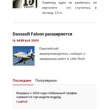
Хаммонд едва не разбились на
вертолете - это случилось в
пятницу 13-го.
Dassault Falcon расширяется
16 февраля 2009
Европейский
авиапроизводитель сообщил о
завершении работ в Little Rock.
Последнее
Популярное
Впервые с 2024 года глобальный трафик
Взгляд с высоты: тандем вертолётов и БПЛА в
снижается три недели подряд
спасательных операциях
Главное
Главное