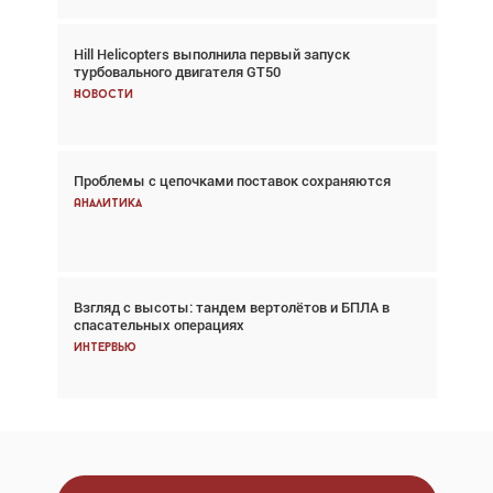
Hill Helicopters выполнила первый запуск
Авиационный фотограф Дэйв Кох: «Фотография
турбовального двигателя GT50
говорит сама за себя... а ИИ всё портит»
Новости
Новости
Проблемы с цепочками поставок сохраняются
Впервые с 2024 года глобальный трафик
снижается три недели подряд
Аналитика
Аналитика
Взгляд с высоты: тандем вертолётов и БПЛА в
Частный самолёт – это актив. Подходите к
спасательных операциях
покупке соответствующим образом
Интервью
Интервью