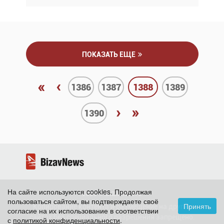
ПОКАЗАТЬ ЕЩЕ
«
‹
1386
1387
1388
1389
›
»
1390
На сайте используются cookies. Продолжая
2026 ©
BizavNews
пользоваться сайтом, вы подтверждаете своё
Принять
Копирование контента и размещение на других
согласие на их использование в соответствии
сайтах без специального разрешения запрещено.
с
политикой конфиденциальности
.