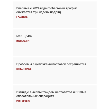
Впервые с 2024 года глобальный трафик
Взгляд с высоты: тандем вертолётов и БПЛА в
снижается три недели подряд
спасательных операциях
Главное
Главное
№ 31 (840)
Авиационный фотограф Дэйв Кох: «Фотография
говорит сама за себя... а ИИ всё портит»
Новости
Новости
Проблемы с цепочками поставок сохраняются
Впервые с 2024 года глобальный трафик
снижается три недели подряд
Аналитика
Аналитика
Взгляд с высоты: тандем вертолётов и БПЛА в
Частный самолёт – это актив. Подходите к
спасательных операциях
покупке соответствующим образом
Интервью
Интервью