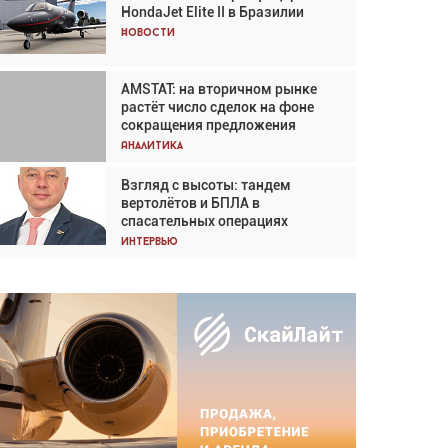
HondaJet Elite II в Бразилии
Кох: «Фотография говорит сама
за себя... а ИИ всё портит»
Новости
Новости
AMSTAT: на вторичном рынке
Проблемы с цепочками
растёт число сделок на фоне
поставок сохраняются
сокращения предложения
Аналитика
Аналитика
Взгляд с высоты: тандем
Частный самолёт – это актив.
вертолётов и БПЛА в
Подходите к покупке
спасательных операциях
соответствующим образом
Интервью
Интервью