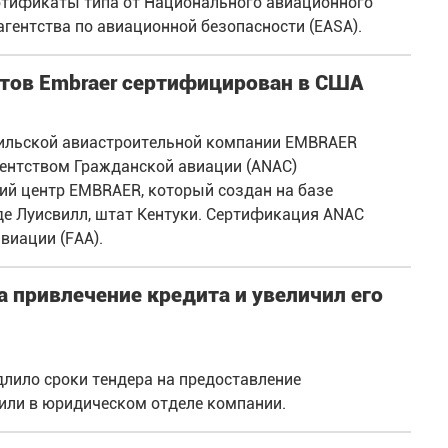
ртификаты типа от Национального авиационного
агентства по авиационной безопасности (EASA).
тов Embraer сертифицирован в США
азильской авиастроительной компании EMBRAER
гентством Гражданской авиации (ANAC)
й центр EMBRAER, который создан на базе
оде Луисвилл, штат Кентуки. Сертификация ANAC
иации (FAA).
а привлечение кредита и увеличил его
лило сроки тендера на предоставление
или в юридическом отделе компании.