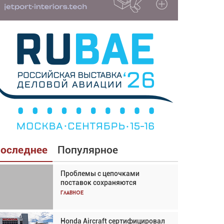
оследнее
Популярное
Проблемы с цепочками
Взгляд с высоты: тандем
поставок сохраняются
вертолётов и БПЛА в
спасательных операциях
Главное
Главное
Honda Aircraft сертифицировал
Авиационный фотограф Дэйв