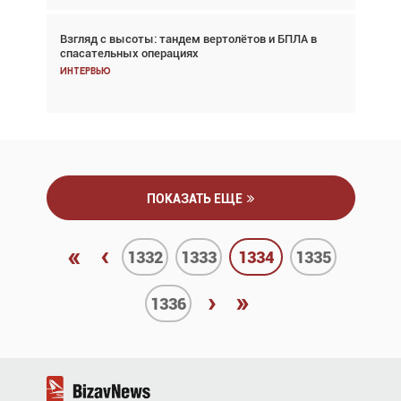
Взгляд с высоты: тандем вертолётов и БПЛА в
Частный самолёт – это актив. Подходите к
спасательных операциях
покупке соответствующим образом
Интервью
Интервью
ПОКАЗАТЬ ЕЩЕ
«
‹
1332
1333
1334
1335
›
»
1336