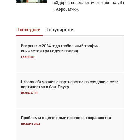
«Здоровая планета» и член клуба
«Аэробатик».
Последнее
Популярное
Впервые с 2024 года глобальный трафик
Взгляд с высоты: тандем вертолётов и БПЛА в
снижается три недели подряд
спасательных операциях
Главное
Главное
UrbanV объявляет о партнёрстве по созданию сети
Авиационный фотограф Дэйв Кох: «Фотография
вертипортов в Сан-Паулу
говорит сама за себя... а ИИ всё портит»
Новости
Новости
Проблемы с цепочками поставок сохраняются
Впервые с 2024 года глобальный трафик
снижается три недели подряд
Аналитика
Аналитика