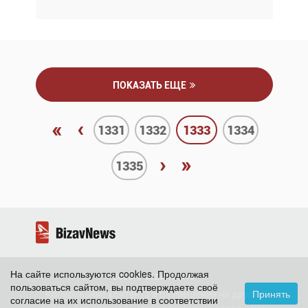
ПОКАЗАТЬ ЕЩЕ
«
‹
1331
1332
1333
1334
›
»
1335
На сайте используются cookies. Продолжая
2026 ©
BizavNews
пользоваться сайтом, вы подтверждаете своё
Принять
Копирование контента и размещение на других
согласие на их использование в соответствии