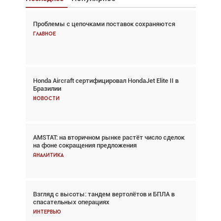
Проблемы с цепочками поставок сохраняются
Взгляд с высоты: тандем вертолётов и БПЛА в
спасательных операциях
Главное
Главное
Honda Aircraft сертифицировал HondaJet Elite II в
Авиационный фотограф Дэйв Кох: «Фотография
Бразилии
говорит сама за себя... а ИИ всё портит»
Новости
Новости
AMSTAT: на вторичном рынке растёт число сделок
Проблемы с цепочками поставок сохраняются
на фоне сокращения предложения
Аналитика
Аналитика
Взгляд с высоты: тандем вертолётов и БПЛА в
Частный самолёт – это актив. Подходите к
спасательных операциях
покупке соответствующим образом
Интервью
Интервью