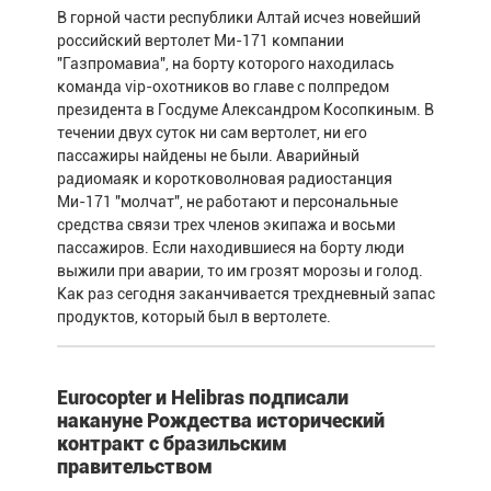
В горной части республики Алтай исчез новейший
российский вертолет Ми-171 компании
"Газпромавиа", на борту которого находилась
команда vip-охотников во главе с полпредом
президента в Госдуме Александром Косопкиным. В
течении двух суток ни сам вертолет, ни его
пассажиры найдены не были. Аварийный
радиомаяк и коротковолновая радиостанция
Ми-171 "молчат", не работают и персональные
средства связи трех членов экипажа и восьми
пассажиров. Если находившиеся на борту люди
выжили при аварии, то им грозят морозы и голод.
Как раз сегодня заканчивается трехдневный запас
продуктов, который был в вертолете.
Eurocopter и Helibras подписали
накануне Рождества исторический
контракт с бразильским
правительством