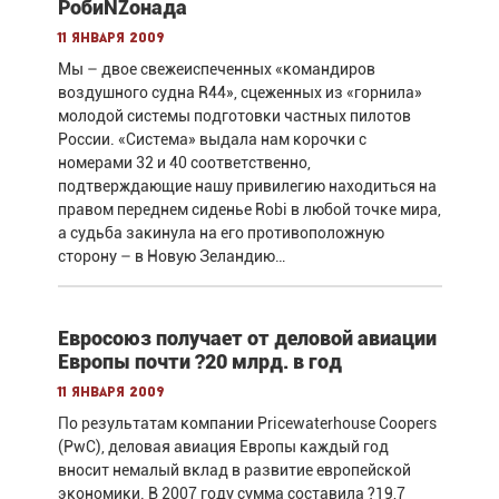
РобиNZонада
11 января 2009
Мы – двое свежеиспеченных «командиров
воздушного судна R44», сцеженных из «горнила»
молодой системы подготовки частных пилотов
России. «Система» выдала нам корочки с
номерами 32 и 40 соответственно,
подтверждающие нашу привилегию находиться на
правом переднем сиденье Robi в любой точке мира,
а судьба закинула на его противоположную
сторону – в Новую Зеландию…
Евросоюз получает от деловой авиации
Европы почти ?20 млрд. в год
11 января 2009
По результатам компании Pricewaterhouse Coopers
(PwC), деловая авиация Европы каждый год
вносит немалый вклад в развитие европейской
экономики. В 2007 году сумма составила ?19,7