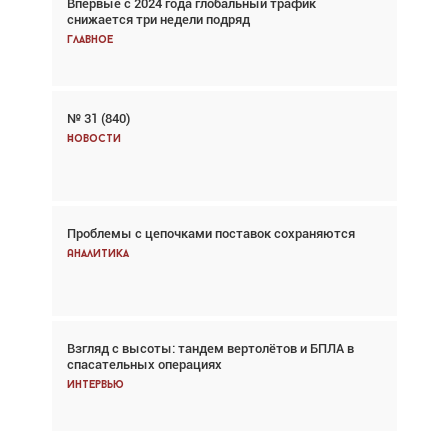
Впервые с 2024 года глобальный трафик
Взгляд с высоты: тандем вертолётов и БПЛА в
снижается три недели подряд
спасательных операциях
Главное
Главное
№ 31 (840)
Авиационный фотограф Дэйв Кох: «Фотография
говорит сама за себя... а ИИ всё портит»
Новости
Новости
Проблемы с цепочками поставок сохраняются
Впервые с 2024 года глобальный трафик
снижается три недели подряд
Аналитика
Аналитика
Взгляд с высоты: тандем вертолётов и БПЛА в
Частный самолёт – это актив. Подходите к
спасательных операциях
покупке соответствующим образом
Интервью
Интервью