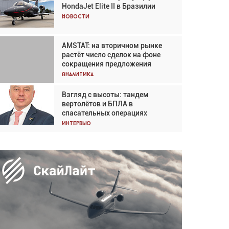
HondaJet Elite II в Бразилии
Кох: «Фотография говорит сама
за себя... а ИИ всё портит»
Новости
Новости
AMSTAT: на вторичном рынке
Проблемы с цепочками
растёт число сделок на фоне
поставок сохраняются
сокращения предложения
Аналитика
Аналитика
Взгляд с высоты: тандем
Частный самолёт – это актив.
вертолётов и БПЛА в
Подходите к покупке
спасательных операциях
соответствующим образом
Интервью
Интервью