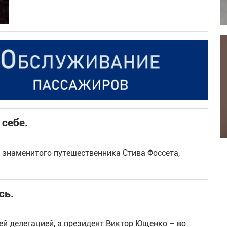
себе.
знаменитого путешественника Стива Фоссета,
сь.
й делегацией, а президент Виктор Ющенко – во