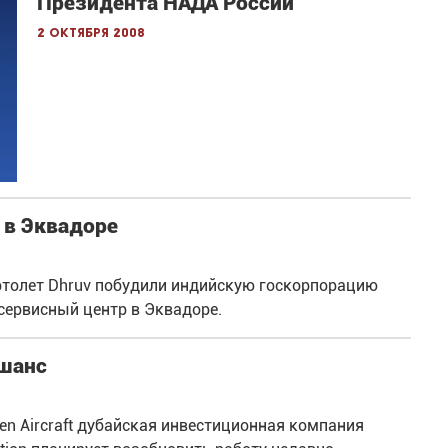
Президента НАДА России
2 октября 2008
 в Эквадоре
ртолет Dhruv побудили индийскую госкорпорацию
ь сервисный центр в Эквадоре.
 шанс
en Aircraft дубайская инвестиционная компания