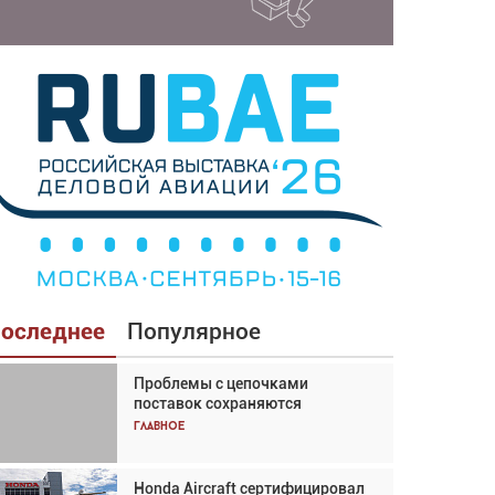
оследнее
Популярное
Проблемы с цепочками
Взгляд с высоты: тандем
поставок сохраняются
вертолётов и БПЛА в
спасательных операциях
Главное
Главное
Honda Aircraft сертифицировал
Авиационный фотограф Дэйв