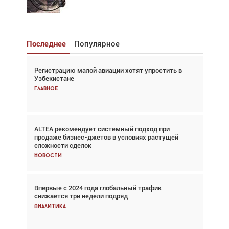
Последнее
Популярное
Регистрацию малой авиации хотят упростить в
Взгляд с высоты: тандем вертолётов и БПЛА в
Узбекистане
спасательных операциях
Главное
Главное
ALTEA рекомендует системный подход при
Авиационный фотограф Дэйв Кох: «Фотография
продаже бизнес-джетов в условиях растущей
говорит сама за себя... а ИИ всё портит»
сложности сделок
Новости
Новости
Впервые с 2024 года глобальный трафик
Впервые с 2024 года глобальный трафик
снижается три недели подряд
снижается три недели подряд
Аналитика
Аналитика