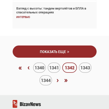
Взгляд с высоты: тандем вертолётов и БПЛА в
Частный самолёт – это актив. Подходите к
спасательных операциях
покупке соответствующим образом
Интервью
Интервью
ПОКАЗАТЬ ЕЩЕ
«
‹
1340
1341
1342
1343
›
»
1344