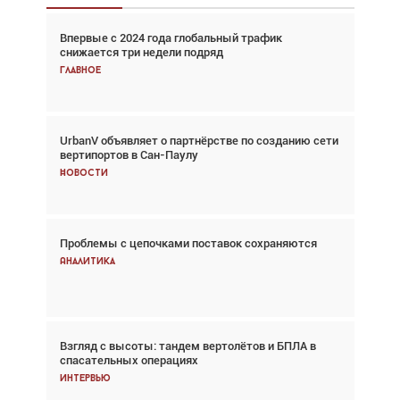
Впервые с 2024 года глобальный трафик
Взгляд с высоты: тандем вертолётов и БПЛА в
снижается три недели подряд
спасательных операциях
Главное
Главное
UrbanV объявляет о партнёрстве по созданию сети
Авиационный фотограф Дэйв Кох: «Фотография
вертипортов в Сан-Паулу
говорит сама за себя... а ИИ всё портит»
Новости
Новости
Проблемы с цепочками поставок сохраняются
Впервые с 2024 года глобальный трафик
снижается три недели подряд
Аналитика
Аналитика
Взгляд с высоты: тандем вертолётов и БПЛА в
Частный самолёт – это актив. Подходите к
спасательных операциях
покупке соответствующим образом
Интервью
Интервью