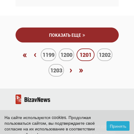
ПОКАЗАТЬ ЕЩЕ
«
‹
1199
1200
1201
1202
›
»
1203
На сайте используются cookies. Продолжая
2026 ©
BizavNews
пользоваться сайтом, вы подтверждаете своё
Принять
Копирование контента и размещение на других
согласие на их использование в соответствии
сайтах без специального разрешения запрещено.