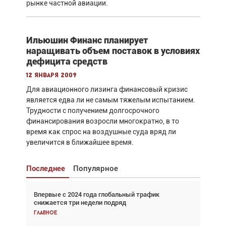
рынке частной авиации.
Ильюшин Финанс планирует
наращивать объем поставок в условиях
дефицита средств
12 января 2009
Для авиационного лизинга финансовый кризис
является едва ли не самым тяжелым испытанием.
Трудности с получением долгосрочного
финансирования возросли многократно, в то
время как спрос на воздушные суда вряд ли
увеличится в ближайшее время.
Последнее
Популярное
Впервые с 2024 года глобальный трафик
Взгляд с высоты: тандем вертолётов и БПЛА в
снижается три недели подряд
спасательных операциях
Главное
Главное