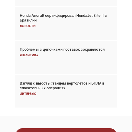
Honda Aircraft сертифицировал HondaJet Elite II в
Авиационный фотограф Дэйв Кох: «Фотография
Бразилии
говорит сама за себя... а ИИ всё портит»
Новости
Новости
Проблемы с цепочками поставок сохраняются
Впервые с 2024 года глобальный трафик
снижается три недели подряд
Аналитика
Аналитика
Взгляд с высоты: тандем вертолётов и БПЛА в
Частный самолёт – это актив. Подходите к
спасательных операциях
покупке соответствующим образом
Интервью
Интервью