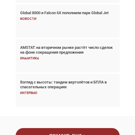
Global 8000 и Falcon 6X пополнили парк Global Jet
Авиационный фотограф Дэйв Кох: «Фотография
говорит сама за себя... а ИИ всё портит»
Новости
Новости
AMSTAT: на вторичном рынке растёт число сделок
В городах чемпионата мира наблюдался подъём,
на фоне сокращения предложения
хотя общий трафик снизился
Аналитика
Аналитика
Взгляд с высоты: тандем вертолётов и БПЛА в
Частный самолёт – это актив. Подходите к
спасательных операциях
покупке соответствующим образом
Интервью
Интервью