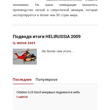
экономики. На грани ликвидации оказалось
производство легкой и сверхлегкой авиации, которая
экспортируется в более чем 50 стран мира.
Подводя итоги HELIRUSSIA 2009
16 июня 2009
Не более чем итоги....
Последнее
Популярное
Citation CJ3 Gen3 впервые поднялся в небо
Взгляд с высоты: тандем вертолётов и БПЛА в
спасательных операциях
Главное
Главное