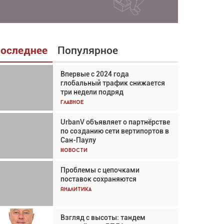
оследнее
Популярное
Впервые с 2024 года
Взгляд с высоты: тандем
глобальный трафик снижается
вертолётов и БПЛА в
три недели подряд
спасательных операциях
Главное
Главное
UrbanV объявляет о партнёрстве
Авиационный фотограф Дэйв
по созданию сети вертипортов в
Кох: «Фотография говорит сама
Сан-Паулу
за себя... а ИИ всё портит»
Новости
Новости
Проблемы с цепочками
Впервые с 2024 года
поставок сохраняются
глобальный трафик снижается
три недели подряд
Аналитика
Аналитика
Взгляд с высоты: тандем
Частный самолёт – это актив.