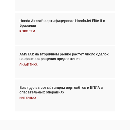
Honda Aircraft сертифицировал HondaJet Elite II в
Авиационный фотограф Дэйв Кох: «Фотография
Бразилии
говорит сама за себя... а ИИ всё портит»
Новости
Новости
AMSTAT: на вторичном рынке растёт число сделок
Проблемы с цепочками поставок сохраняются
на фоне сокращения предложения
Аналитика
Аналитика
Взгляд с высоты: тандем вертолётов и БПЛА в
Частный самолёт – это актив. Подходите к
спасательных операциях
покупке соответствующим образом
Интервью
Интервью