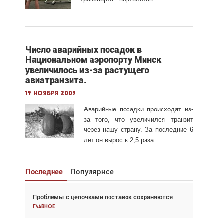
Число аварийных посадок в
Национальном аэропорту Минск
увеличилось из-за растущего
авиатранзита.
19 ноября 2009
Аварийные посадки происходят из-
за того, что увеличился транзит
через нашу страну. За последние 6
лет он вырос в 2,5 раза.
Последнее
Популярное
Проблемы с цепочками поставок сохраняются
Взгляд с высоты: тандем вертолётов и БПЛА в
спасательных операциях
Главное
Главное