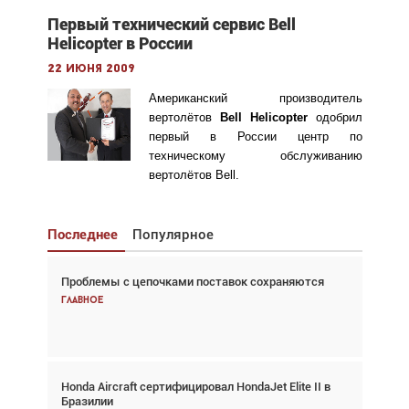
Первый технический сервис Bell
Helicopter в России
22 июня 2009
Американский производитель
вертолётов
Bell Helicopter
одобрил
первый в России центр по
техническому обслуживанию
вертолётов Bell.
Последнее
Популярное
Проблемы с цепочками поставок сохраняются
Взгляд с высоты: тандем вертолётов и БПЛА в
спасательных операциях
Главное
Главное
Honda Aircraft сертифицировал HondaJet Elite II в
Авиационный фотограф Дэйв Кох: «Фотография
Бразилии
говорит сама за себя... а ИИ всё портит»