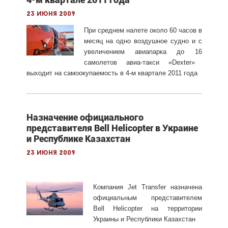
23 июня 2009
П
ри с
редн
ем
налет
е
около
6
0
часов в
месяц
на одно воздушное судно
и с
увеличением авиапарка до 16
самолетов
а
виа-такси
«
Dexter
»
выходит на самоокупаемость
в
4-м квартале
201
1
год
а
Назначение официального
представителя Bell Helicopter в Украине
и Республике Казахстан
23 июня 2009
Компания Jet Transfer назначена
официальным представителем
Bell Helicopter на территории
Украины и Республики Казахстан