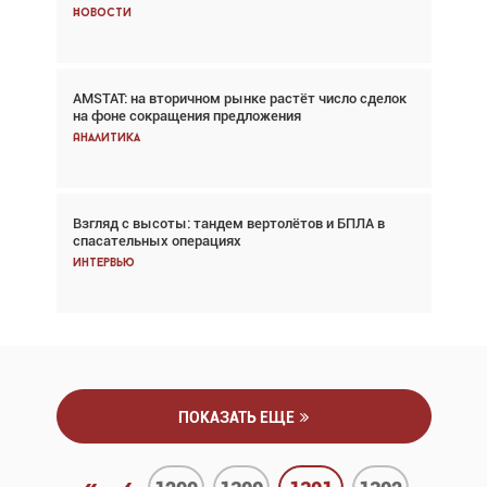
Новости
Новости
AMSTAT: на вторичном рынке растёт число сделок
Проблемы с цепочками поставок сохраняются
на фоне сокращения предложения
Аналитика
Аналитика
Взгляд с высоты: тандем вертолётов и БПЛА в
Частный самолёт – это актив. Подходите к
спасательных операциях
покупке соответствующим образом
Интервью
Интервью
ПОКАЗАТЬ ЕЩЕ
«
‹