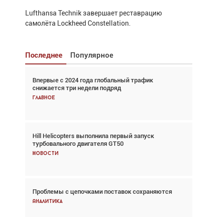
Lufthansa Technik завершает реставрацию
самолёта Lockheed Constellation.
Последнее
Популярное
Впервые с 2024 года глобальный трафик
Взгляд с высоты: тандем вертолётов и БПЛА в
снижается три недели подряд
спасательных операциях
Главное
Главное
Hill Helicopters выполнила первый запуск
Авиационный фотограф Дэйв Кох: «Фотография
турбовального двигателя GT50
говорит сама за себя... а ИИ всё портит»
Новости
Новости
Проблемы с цепочками поставок сохраняются
Впервые с 2024 года глобальный трафик
снижается три недели подряд
Аналитика
Аналитика