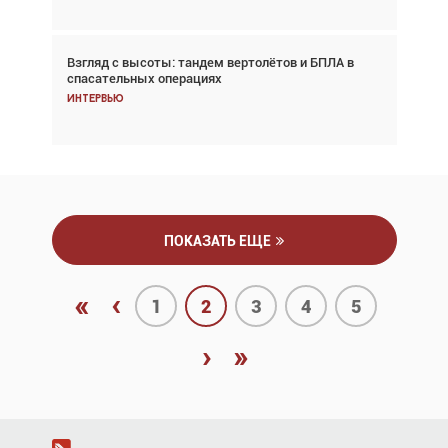
Взгляд с высоты: тандем вертолётов и БПЛА в
Частный самолёт – это актив. Подходите к
спасательных операциях
покупке соответствующим образом
Интервью
Интервью
ПОКАЗАТЬ ЕЩЕ
«
‹
1
2
3
4
5
›
»