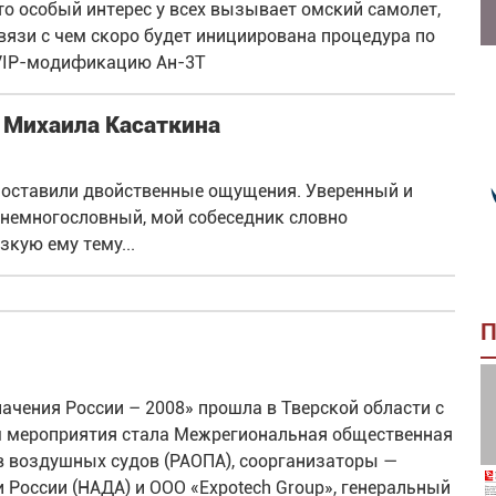
что особый интерес у всех вызывает омский самолет,
вязи с чем скоро будет инициирована процедура по
 VIP-модификацию Ан-3Т
 Михаила Касаткина
м оставили двойственные ощущения. Уверенный и
 немногословный, мой собеседник словно
зкую ему тему...
П
чения России – 2008» прошла в Тверской области с
ом мероприятия стала Межрегиональная общественная
в воздушных судов (РАОПА), соорганизаторы —
России (НАДА) и ООО «Expotech Group», генеральный