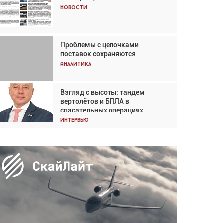
Кох: «Фотография говорит сама
Новости
за себя... а ИИ всё портит»
Новости
Проблемы с цепочками
Впервые с 2024 года
поставок сохраняются
глобальный трафик снижается
три недели подряд
Аналитика
Аналитика
Взгляд с высоты: тандем
Частный самолёт – это актив.
вертолётов и БПЛА в
Подходите к покупке
спасательных операциях
соответствующим образом
Интервью
Интервью