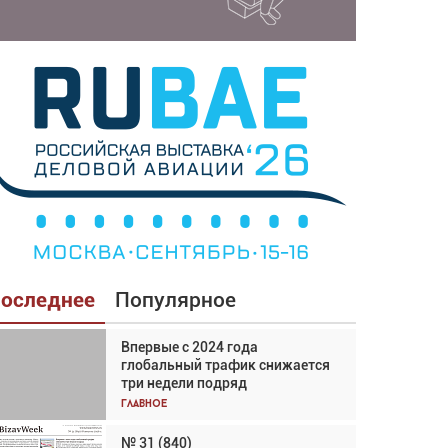
оследнее
Популярное
Впервые с 2024 года
Взгляд с высоты: тандем
глобальный трафик снижается
вертолётов и БПЛА в
три недели подряд
спасательных операциях
Главное
Главное
№ 31 (840)
Авиационный фотограф Дэйв