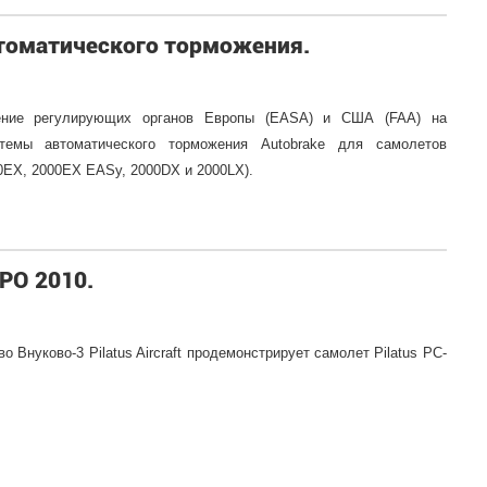
втоматического торможения.
шение регулирующих органов Европы (EASA) и США (FAA) на
темы автоматического торможения Autobrake для самолетов
00EX, 2000EX EASy, 2000DX и 2000LX).
XPO 2010.
о Внуково-3 Pilatus Aircraft продемонстрирует самолет Pilatus PC-