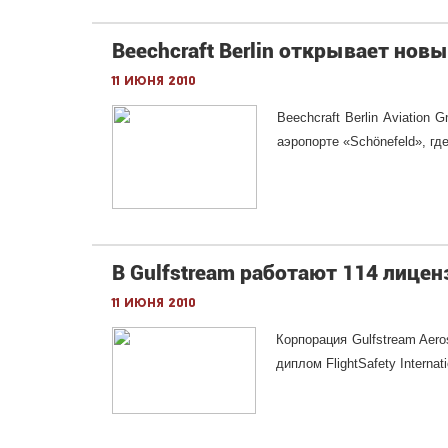
Beechcraft Berlin открывает нов
11 июня 2010
Beechcraft Berlin Aviatio
аэропорте «Schönefeld», г
В Gulfstream работают 114 лице
11 июня 2010
Корпорация Gulfstream Aer
диплом FlightSafety Internat