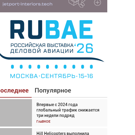
оследнее
Популярное
Впервые с 2024 года
Взгляд с высоты: тандем
глобальный трафик снижается
вертолётов и БПЛА в
три недели подряд
спасательных операциях
Главное
Главное
Hill Helicopters выполнила
Авиационный фотограф Дэйв