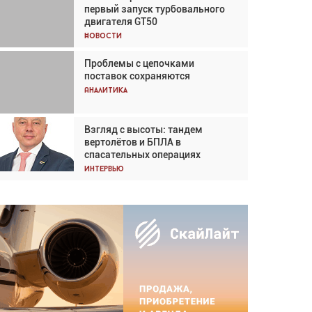
первый запуск турбовального
Кох: «Фотография говорит сама
двигателя GT50
за себя... а ИИ всё портит»
Новости
Новости
Проблемы с цепочками
Впервые с 2024 года
поставок сохраняются
глобальный трафик снижается
три недели подряд
Аналитика
Аналитика
Взгляд с высоты: тандем
Частный самолёт – это актив.
вертолётов и БПЛА в
Подходите к покупке
спасательных операциях
соответствующим образом
Интервью
Интервью