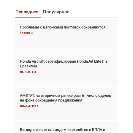
Последнее
Популярное
Проблемы с цепочками поставок сохраняются
Взгляд с высоты: тандем вертолётов и БПЛА в
спасательных операциях
Главное
Главное
Honda Aircraft сертифицировал HondaJet Elite II в
Авиационный фотограф Дэйв Кох: «Фотография
Бразилии
говорит сама за себя... а ИИ всё портит»
Новости
Новости
AMSTAT: на вторичном рынке растёт число сделок
Проблемы с цепочками поставок сохраняются
на фоне сокращения предложения
Аналитика
Аналитика
Взгляд с высоты: тандем вертолётов и БПЛА в
Частный самолёт – это актив. Подходите к