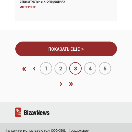
спасательных операциях
покупке соответствующим образом
Интервью
Интервью
ПОКАЗАТЬ ЕЩЕ
«
‹
1
2
3
4
5
›
»
На сайте используются cookies. Продолжая
2026 ©
BizavNews