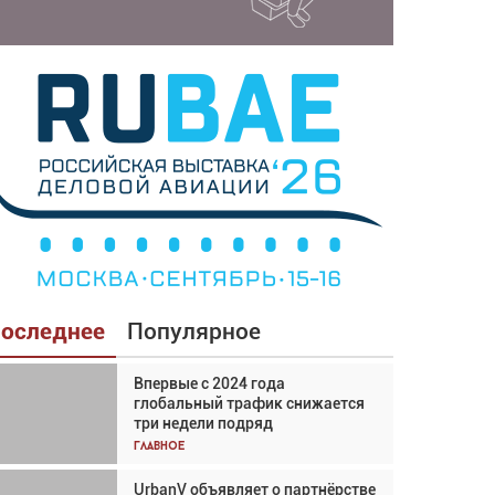
оследнее
Популярное
Впервые с 2024 года
Взгляд с высоты: тандем
глобальный трафик снижается
вертолётов и БПЛА в
три недели подряд
спасательных операциях
Главное
Главное
UrbanV объявляет о партнёрстве
Авиационный фотограф Дэйв