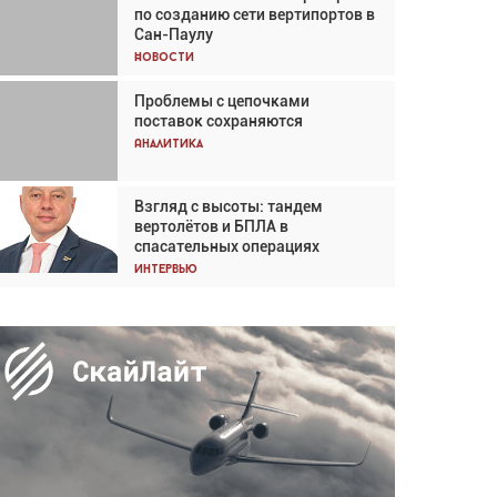
по созданию сети вертипортов в
Кох: «Фотография говорит сама
Сан-Паулу
за себя... а ИИ всё портит»
Новости
Новости
Проблемы с цепочками
Впервые с 2024 года
поставок сохраняются
глобальный трафик снижается
три недели подряд
Аналитика
Аналитика
Взгляд с высоты: тандем
Частный самолёт – это актив.
вертолётов и БПЛА в
Подходите к покупке
спасательных операциях
соответствующим образом
Интервью
Интервью