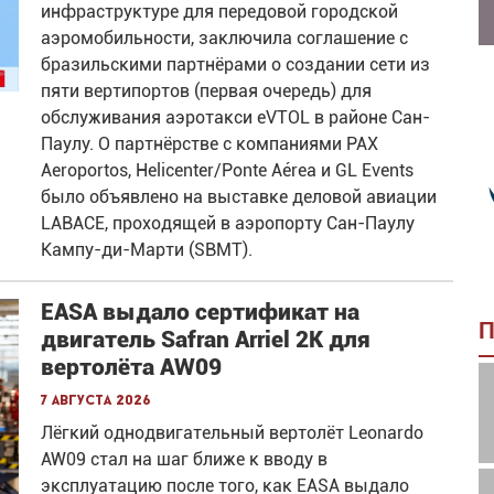
инфраструктуре для передовой городской
аэромобильности, заключила соглашение с
бразильскими партнёрами о создании сети из
пяти вертипортов (первая очередь) для
обслуживания аэротакси eVTOL в районе Сан-
Паулу. О партнёрстве с компаниями PAX
Aeroportos, Helicenter/Ponte Aérea и GL Events
было объявлено на выставке деловой авиации
LABACE, проходящей в аэропорту Сан-Паулу
Кампу-ди-Марти (SBMT).
EASA выдало сертификат на
П
двигатель Safran Arriel 2K для
вертолёта AW09
7 августа 2026
Лёгкий однодвигательный вертолёт Leonardo
AW09 стал на шаг ближе к вводу в
эксплуатацию после того, как EASA выдало