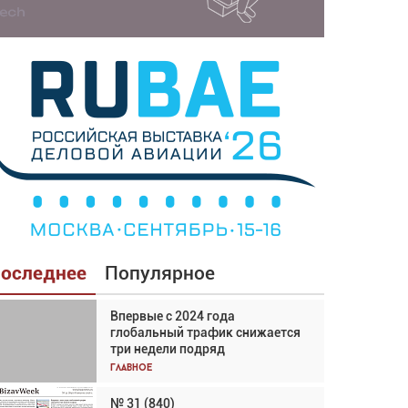
оследнее
Популярное
Впервые с 2024 года
Взгляд с высоты: тандем
глобальный трафик снижается
вертолётов и БПЛА в
три недели подряд
спасательных операциях
Главное
Главное
№ 31 (840)
Авиационный фотограф Дэйв