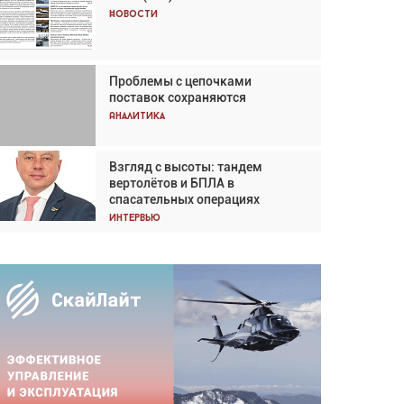
Кох: «Фотография говорит сама
Новости
за себя... а ИИ всё портит»
Новости
Проблемы с цепочками
Впервые с 2024 года
поставок сохраняются
глобальный трафик снижается
три недели подряд
Аналитика
Аналитика
Взгляд с высоты: тандем
Частный самолёт – это актив.
вертолётов и БПЛА в
Подходите к покупке
спасательных операциях
соответствующим образом
Интервью
Интервью