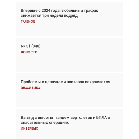
Впервые с 2024 года глобальный трафик
Взгляд с высоты: тандем вертолётов и БПЛА в
снижается три недели подряд
спасательных операциях
Главное
Главное
№ 31 (840)
Авиационный фотограф Дэйв Кох: «Фотография
говорит сама за себя... а ИИ всё портит»
Новости
Новости
Проблемы с цепочками поставок сохраняются
Впервые с 2024 года глобальный трафик
снижается три недели подряд
Аналитика
Аналитика
Взгляд с высоты: тандем вертолётов и БПЛА в
Частный самолёт – это актив. Подходите к
спасательных операциях
покупке соответствующим образом
Интервью
Интервью