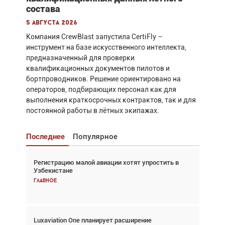
состава
5 августа 2026
Компания CrewBlast запустила CertiFly –
инструмент на базе искусственного интеллекта,
предназначенный для проверки
квалификационных документов пилотов и
бортпроводников. Решение ориентировано на
операторов, подбирающих персонал как для
выполнения краткосрочных контрактов, так и для
постоянной работы в лётных экипажах.
Последнее
Популярное
Регистрацию малой авиации хотят упростить в
Взгляд с высоты: тандем вертолётов и БПЛА в
Узбекистане
спасательных операциях
Главное
Главное
Luxaviation One планирует расширение
Авиационный фотограф Дэйв Кох: «Фотография