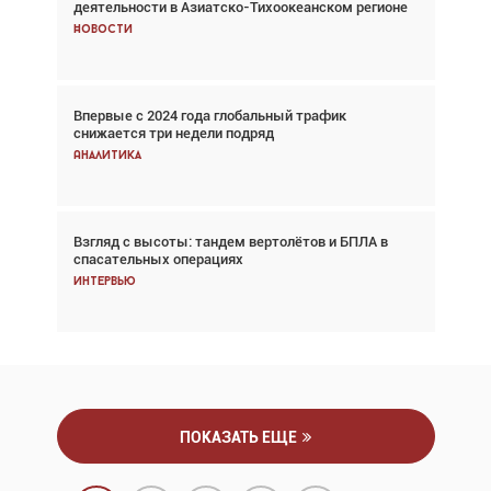
деятельности в Азиатско-Тихоокеанском регионе
говорит сама за себя... а ИИ всё портит»
Новости
Новости
Впервые с 2024 года глобальный трафик
Впервые с 2024 года глобальный трафик
снижается три недели подряд
снижается три недели подряд
Аналитика
Аналитика
Взгляд с высоты: тандем вертолётов и БПЛА в
Частный самолёт – это актив. Подходите к
спасательных операциях
покупке соответствующим образом
Интервью
Интервью
ПОКАЗАТЬ ЕЩЕ