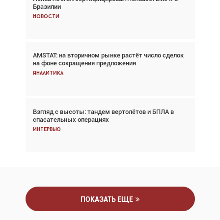
Бразилии
говорит сама за себя... а ИИ всё портит»
Новости
Новости
AMSTAT: на вторичном рынке растёт число сделок
Проблемы с цепочками поставок сохраняются
на фоне сокращения предложения
Аналитика
Аналитика
Взгляд с высоты: тандем вертолётов и БПЛА в
Частный самолёт – это актив. Подходите к
спасательных операциях
покупке соответствующим образом
Интервью
Интервью
ПОКАЗАТЬ ЕЩЕ