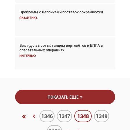
Проблемы с цепочками поставок сохраняются
Впервые с 2024 года глобальный трафик
снижается три недели подряд
Аналитика
Аналитика
Взгляд с высоты: тандем вертолётов и БПЛА в
Частный самолёт – это актив. Подходите к
спасательных операциях
покупке соответствующим образом
Интервью
Интервью
ПОКАЗАТЬ ЕЩЕ
«
‹
1346
1347
1348
1349