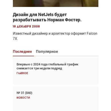
Дизайн для NetJets будет
разрабатывать Норман Фостер.
18 декабря 2008
Известный дизайнер и архитектор оформит Falcon
7X.
Последнее
Популярное
Впервые с 2024 года глобальный трафик
Взгляд с высоты: тандем вертолётов и БПЛА в
снижается три недели подряд
спасательных операциях
Главное
Главное
№ 31 (840)
Авиационный фотограф Дэйв Кох: «Фотография
говорит сама за себя... а ИИ всё портит»
Новости
Новости