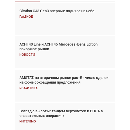
Citation CJ3 Gen3 впервые поднялся в небо
Взгляд с высоты: тандем вертолётов и БПЛА в
спасательных операциях
Главное
Главное
ACH140 Line и ACH145 Mercedes-Benz Edition
Авиационный фотограф Дэйв Кох: «Фотография
покоряют рынок
говорит сама за себя... а ИИ всё портит»
Новости
Новости
AMSTAT: на вторичном рынке растёт число сделок
В городах чемпионата мира наблюдался подъём,
на фоне сокращения предложения
хотя общий трафик снизился
Аналитика
Аналитика
Взгляд с высоты: тандем вертолётов и БПЛА в
Частный самолёт – это актив. Подходите к
спасательных операциях
покупке соответствующим образом
Интервью
Интервью