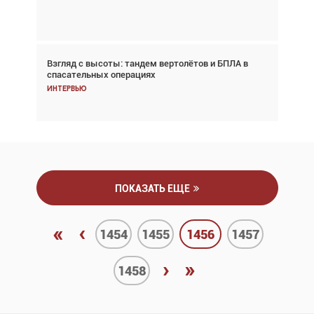
Аналитика
Взгляд с высоты: тандем вертолётов и БПЛА в
Частный самолёт – это актив. Подходите к
спасательных операциях
покупке соответствующим образом
Интервью
Интервью
ПОКАЗАТЬ ЕЩЕ
«
‹
1454
1455
1456
1457
›
»
1458