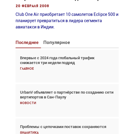
20 февраля 2008
Club One Air приобретает 10 самолетов Eclipce 500 и
планирует превратиться в лидера сегмента
авиатакси в Индии.
Последнее
Популярное
Впервые с 2024 года глобальный трафик
Взгляд с высоты: тандем вертолётов и БПЛА в
снижается три недели подряд
спасательных операциях
Главное
Главное
UrbanV объявляет о партнёрстве по созданию сети
Авиационный фотограф Дэйв Кох: «Фотография
вертипортов в Сан-Паулу
говорит сама за себя... а ИИ всё портит»
Новости
Новости
Проблемы с цепочками поставок сохраняются
Впервые с 2024 года глобальный трафик
снижается три недели подряд
Аналитика