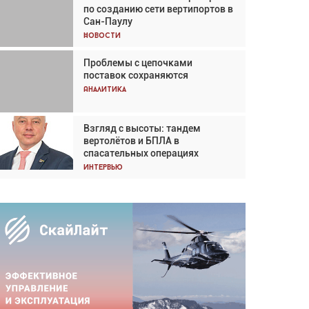
по созданию сети вертипортов в
Кох: «Фотография говорит сама
Сан-Паулу
за себя... а ИИ всё портит»
Новости
Новости
Проблемы с цепочками
Впервые с 2024 года
поставок сохраняются
глобальный трафик снижается
три недели подряд
Аналитика
Аналитика
Взгляд с высоты: тандем
Частный самолёт – это актив.
вертолётов и БПЛА в
Подходите к покупке
спасательных операциях
соответствующим образом
Интервью
Интервью