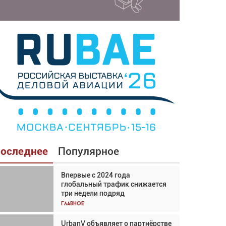
оследнее
Популярное
Впервые с 2024 года
Взгляд с высоты: тандем
глобальный трафик снижается
вертолётов и БПЛА в
три недели подряд
спасательных операциях
Главное
Главное
UrbanV объявляет о партнёрстве
Авиационный фотограф Дэйв