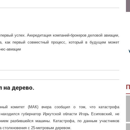
 первый успех. Аккредитация компаний-брокеров деловой авиации,
а, как первый совместный процесс, который в будущем может
нес-авиации
П
 на дерево.
онный комитет (МАК) вчера сообщил о том, что катастрофа
м находился губернатор Иркутской области Игорь Есиповский, не
янием разбившейся машины. Катастрофа, по данным участников
а столкновения с 25-метровым деревом.