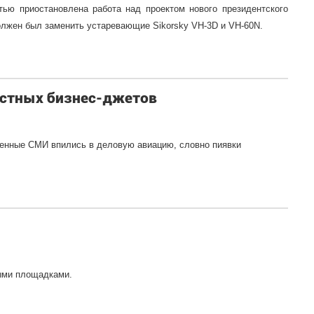
ью приостановлена работа над проектом нового президентского
олжен был заменить устаревающие Sikorsky VH-3D и VH-60N.
астных бизнес-джетов
венные СМИ впились в деловую авиацию, словно пиявки
ными площадками.