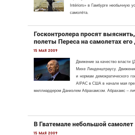
Intériors» в Гамбурге необычную 
самолёта.
Госконтролера просят выяснить
полеты Переса на самолетах ег
15 мая 2009
Движение за качество власти (
Михе Линденштраусу. Движение
и нормам демократического го
AIPAC в США в начале мая пре
миллиардером Даниэлем Абрахамсом. Абрахамс – лич
В Гватемале небольшой самолет 
15 мая 2009