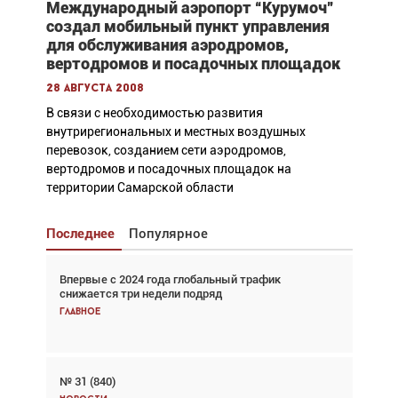
Международный аэропорт “Курумоч”
создал мобильный пункт управления
для обслуживания аэродромов,
вертодромов и посадочных площадок
28 августа 2008
В связи с необходимостью развития
внутрирегиональных и местных воздушных
перевозок, созданием сети аэродромов,
вертодромов и посадочных площадок на
территории Самарской области
Последнее
Популярное
Впервые с 2024 года глобальный трафик
Взгляд с высоты: тандем вертолётов и БПЛА в
снижается три недели подряд
спасательных операциях
Главное
Главное
№ 31 (840)
Авиационный фотограф Дэйв Кох: «Фотография
говорит сама за себя... а ИИ всё портит»