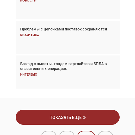
Новости
Новости
Проблемы с цепочками поставок сохраняются
Впервые с 2024 года глобальный трафик
снижается три недели подряд
Аналитика
Аналитика
Взгляд с высоты: тандем вертолётов и БПЛА в
Частный самолёт – это актив. Подходите к
спасательных операциях
покупке соответствующим образом
Интервью
Интервью
ПОКАЗАТЬ ЕЩЕ