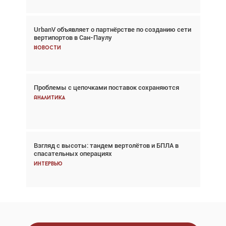
UrbanV объявляет о партнёрстве по созданию сети
Авиационный фотограф Дэйв Кох: «Фотография
вертипортов в Сан-Паулу
говорит сама за себя... а ИИ всё портит»
Новости
Новости
Проблемы с цепочками поставок сохраняются
Впервые с 2024 года глобальный трафик
снижается три недели подряд
Аналитика
Аналитика
Взгляд с высоты: тандем вертолётов и БПЛА в
Частный самолёт – это актив. Подходите к
спасательных операциях
покупке соответствующим образом
Интервью
Интервью