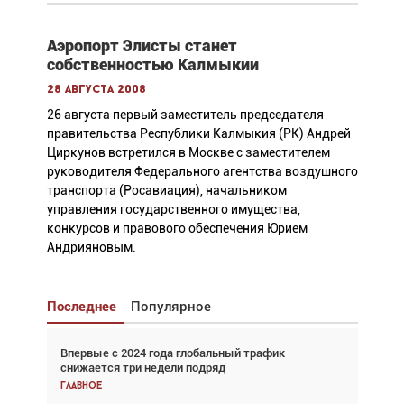
Аэропорт Элисты станет
собственностью Калмыкии
28 августа 2008
26 августа первый заместитель председателя
правительства Республики Калмыкия (РК) Андрей
Циркунов встретился в Москве с заместителем
руководителя Федерального агентства воздушного
транспорта (Росавиация), начальником
управления государственного имущества,
конкурсов и правового обеспечения Юрием
Андрияновым.
Последнее
Популярное
Впервые с 2024 года глобальный трафик
Взгляд с высоты: тандем вертолётов и БПЛА в
снижается три недели подряд
спасательных операциях
Главное
Главное