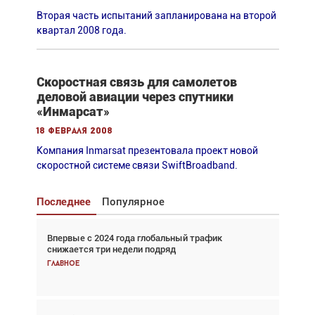
Вторая часть испытаний запланирована на второй
квартал 2008 года.
Скоростная связь для самолетов
деловой авиации через спутники
«Инмарсат»
18 февраля 2008
Компания Inmarsat презентовала проект новой
скоростной системе связи SwiftBroadband.
Последнее
Популярное
Впервые с 2024 года глобальный трафик
Взгляд с высоты: тандем вертолётов и БПЛА в
снижается три недели подряд
спасательных операциях
Главное
Главное