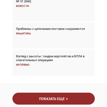
№ 31 (840)
Авиационный фотограф Дэйв Кох: «Фотография
говорит сама за себя... а ИИ всё портит»
Новости
Новости
Проблемы с цепочками поставок сохраняются
Впервые с 2024 года глобальный трафик
снижается три недели подряд
Аналитика
Аналитика
Взгляд с высоты: тандем вертолётов и БПЛА в
Частный самолёт – это актив. Подходите к
спасательных операциях
покупке соответствующим образом
Интервью
Интервью
ПОКАЗАТЬ ЕЩЕ