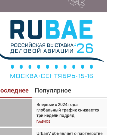
оследнее
Популярное
Впервые с 2024 года
Взгляд с высоты: тандем
глобальный трафик снижается
вертолётов и БПЛА в
три недели подряд
спасательных операциях
Главное
Главное
UrbanV объявляет о партнёрстве
Авиационный фотограф Дэйв