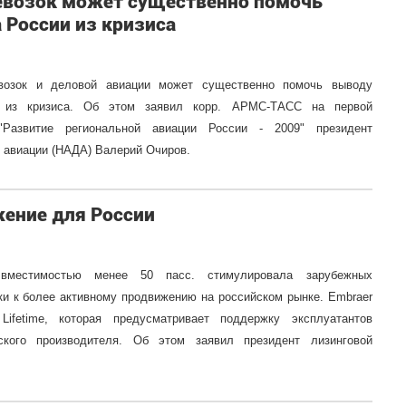
евозок может существенно помочь
 России из кризиса
евозок и деловой авиации может существенно помочь выводу
и из кризиса. Об этом заявил корр. АРМС-ТАСС на первой
"Развитие региональной авиации России - 2009" президент
 авиации (НАДА) Валерий Очиров.
ение для России
местимостью менее 50 пасс. стимулировала зарубежных
ки к более активному продвижению на российском рынке. Embraer
ifetime, которая предусматривает поддержку эксплуатантов
ского производителя. Об этом заявил президент лизинговой