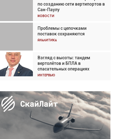
по созданию сети вертипортов в
Кох: «Фотография говорит сама
Сан-Паулу
за себя... а ИИ всё портит»
Новости
Новости
Проблемы с цепочками
Впервые с 2024 года
поставок сохраняются
глобальный трафик снижается
три недели подряд
Аналитика
Аналитика
Взгляд с высоты: тандем
Частный самолёт – это актив.
вертолётов и БПЛА в
Подходите к покупке
спасательных операциях
соответствующим образом
Интервью
Интервью