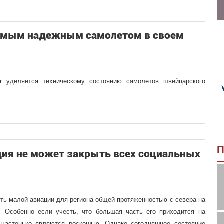
я самым надежным самолетом в своем
r уделяется техническому состоянию самолетов швейцарского
П
ция не может закрыть всех социальных
ть малой авиации для региона общей протяженностью с севера на
 Особенно если учесть, что большая часть его приходится на
и частенько являются роскошью. Однако сегодняшнее состояние