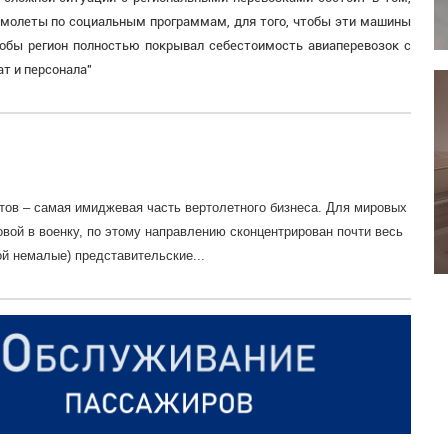
амолеты по социальным программам, для того, чтобы эти машины
чтобы регион полностью покрывал себестоимость авиаперевозок с
т и персонала"
тов – самая имиджевая часть вертолетного бизнеса. Для мировых
овой в военку, по этому направлению сконцентрирован почти весь
ой немалые) представительские...