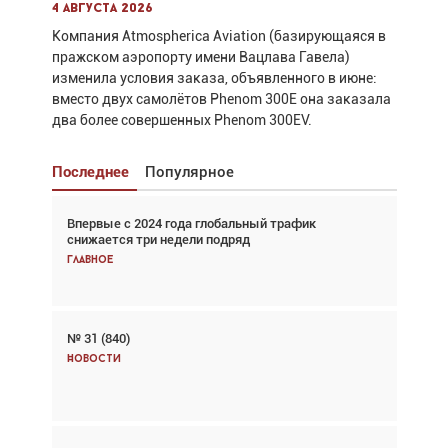
4 августа 2026
Компания Atmospherica Aviation (базирующаяся в
пражском аэропорту имени Вацлава Гавела)
изменила условия заказа, объявленного в июне:
вместо двух самолётов Phenom 300E она заказала
два более совершенных Phenom 300EV.
Последнее
Популярное
Впервые с 2024 года глобальный трафик
Взгляд с высоты: тандем вертолётов и БПЛА в
снижается три недели подряд
спасательных операциях
Главное
Главное
№ 31 (840)
Авиационный фотограф Дэйв Кох: «Фотография
говорит сама за себя... а ИИ всё портит»
Новости
Новости