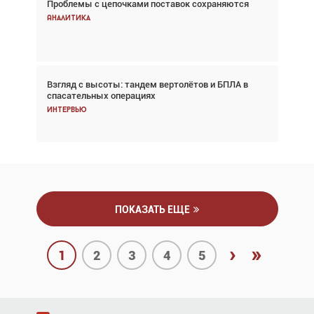
Проблемы с цепочками поставок сохраняются
Впервые с 2024 года глобальный трафик
снижается три недели подряд
Аналитика
Аналитика
Взгляд с высоты: тандем вертолётов и БПЛА в
Частный самолёт – это актив. Подходите к
спасательных операциях
покупке соответствующим образом
Интервью
Интервью
ПОКАЗАТЬ ЕЩЕ
›
»
1
2
3
4
5