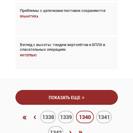
Проблемы с цепочками поставок сохраняются
Впервые с 2024 года глобальный трафик
снижается три недели подряд
Аналитика
Аналитика
Взгляд с высоты: тандем вертолётов и БПЛА в
Частный самолёт – это актив. Подходите к
спасательных операциях
покупке соответствующим образом
Интервью
Интервью
ПОКАЗАТЬ ЕЩЕ
«
‹
1338
1339
1340
1341
›
»
1342