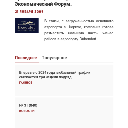
Экономический Форум.
21 января 2009
В связи, с загруженностью основного
аэропорта в Цюрихе, компания готова
разместить большую часть бизнес
рейсов в аэропорту Dübendorf.
Последнее
Популярное
Впервые с 2024 года глобальный трафик
Взгляд с высоты: тандем вертолётов и БПЛА в
снижается три недели подряд
спасательных операциях
Главное
Главное
№ 31 (840)
Авиационный фотограф Дэйв Кох: «Фотография
говорит сама за себя... а ИИ всё портит»
Новости
Новости