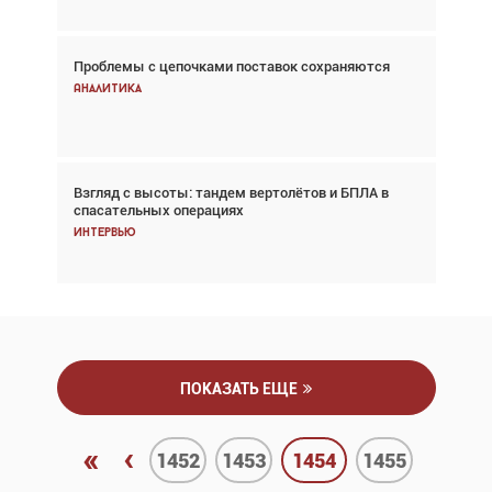
Проблемы с цепочками поставок сохраняются
Впервые с 2024 года глобальный трафик
снижается три недели подряд
Аналитика
Аналитика
Взгляд с высоты: тандем вертолётов и БПЛА в
Частный самолёт – это актив. Подходите к
спасательных операциях
покупке соответствующим образом
Интервью
Интервью
ПОКАЗАТЬ ЕЩЕ
«
‹
1452
1453
1454
1455