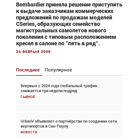
Bombardier приняла решение приступить
к выдаче заказчикам коммерческих
предложений по продажам моделей
CSeries, образующих семейство
магистральных самолетов нового
поколения с типовым расположением
кресел в салоне по "пять в ряд".
26 февраля 2008
Последнее
Популярное
Впервые с 2024 года глобальный трафик
Взгляд с высоты: тандем вертолётов и БПЛА в
снижается три недели подряд
спасательных операциях
Главное
Главное
UrbanV объявляет о партнёрстве по созданию сети
Авиационный фотограф Дэйв Кох: «Фотография
вертипортов в Сан-Паулу
говорит сама за себя... а ИИ всё портит»
Новости
Новости