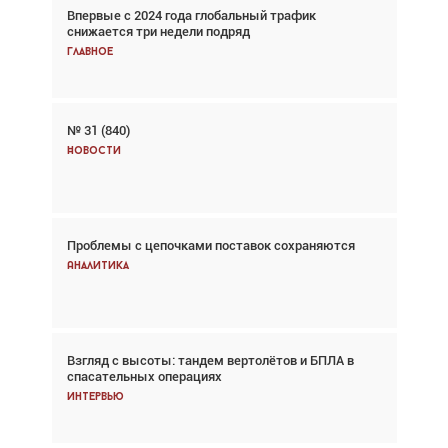
Впервые с 2024 года глобальный трафик
Взгляд с высоты: тандем вертолётов и БПЛА в
снижается три недели подряд
спасательных операциях
Главное
Главное
№ 31 (840)
Авиационный фотограф Дэйв Кох: «Фотография
говорит сама за себя... а ИИ всё портит»
Новости
Новости
Проблемы с цепочками поставок сохраняются
Впервые с 2024 года глобальный трафик
снижается три недели подряд
Аналитика
Аналитика
Взгляд с высоты: тандем вертолётов и БПЛА в
Частный самолёт – это актив. Подходите к
спасательных операциях
покупке соответствующим образом
Интервью
Интервью