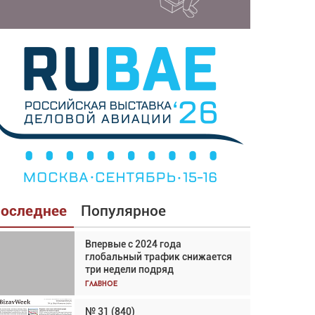
оследнее
Популярное
Впервые с 2024 года
Взгляд с высоты: тандем
глобальный трафик снижается
вертолётов и БПЛА в
три недели подряд
спасательных операциях
Главное
Главное
№ 31 (840)
Авиационный фотограф Дэйв