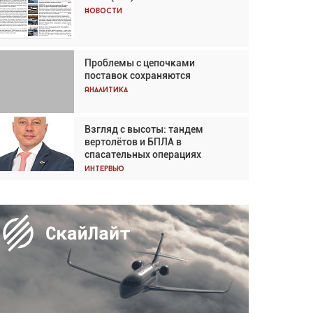
Кох: «Фотография говорит сама
Новости
за себя... а ИИ всё портит»
Новости
Проблемы с цепочками
Впервые с 2024 года
поставок сохраняются
глобальный трафик снижается
три недели подряд
Аналитика
Аналитика
Взгляд с высоты: тандем
Частный самолёт – это актив.
вертолётов и БПЛА в
Подходите к покупке
спасательных операциях
соответствующим образом
Интервью
Интервью