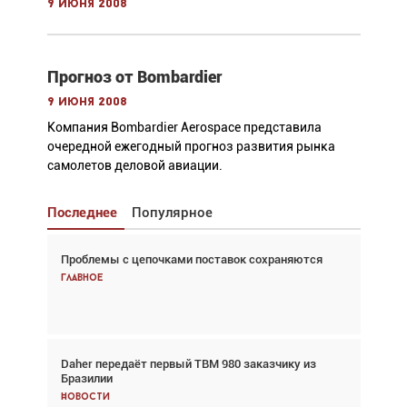
9 июня 2008
Прогноз от Bombardier
9 июня 2008
Компания Bombardier Aerospace представила
очередной ежегодный прогноз развития рынка
самолетов деловой авиации.
Последнее
Популярное
Проблемы с цепочками поставок сохраняются
Взгляд с высоты: тандем вертолётов и БПЛА в
спасательных операциях
Главное
Главное
Daher передаёт первый TBM 980 заказчику из
Авиационный фотограф Дэйв Кох: «Фотография
Бразилии
говорит сама за себя... а ИИ всё портит»
Новости
Новости