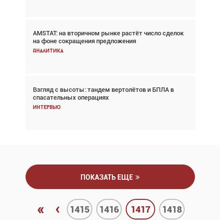
AMSTAT: на вторичном рынке растёт число сделок
Проблемы с цепочками поставок сохраняются
на фоне сокращения предложения
Аналитика
Аналитика
Взгляд с высоты: тандем вертолётов и БПЛА в
Частный самолёт – это актив. Подходите к
спасательных операциях
покупке соответствующим образом
Интервью
Интервью
ПОКАЗАТЬ ЕЩЕ
«
‹
1415
1416
1417
1418