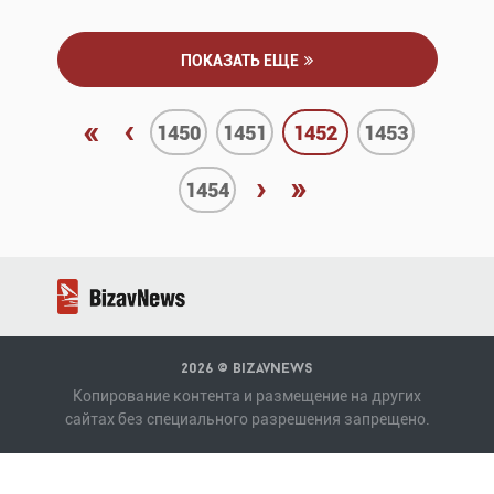
ПОКАЗАТЬ ЕЩЕ
«
‹
1450
1451
1452
1453
›
»
1454
2026 ©
BizavNews
Копирование контента и размещение на других
сайтах без специального разрешения запрещено.