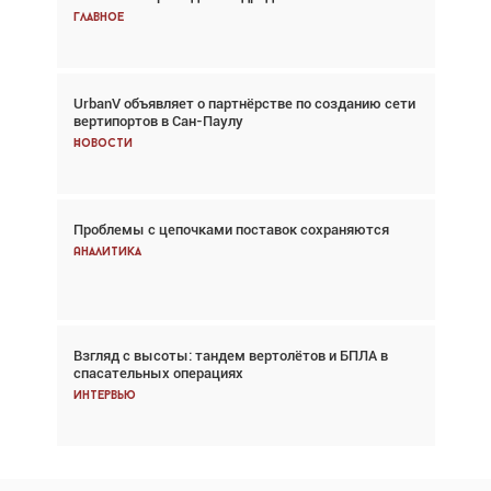
Главное
Главное
UrbanV объявляет о партнёрстве по созданию сети
Авиационный фотограф Дэйв Кох: «Фотография
вертипортов в Сан-Паулу
говорит сама за себя... а ИИ всё портит»
Новости
Новости
Проблемы с цепочками поставок сохраняются
Впервые с 2024 года глобальный трафик
снижается три недели подряд
Аналитика
Аналитика
Взгляд с высоты: тандем вертолётов и БПЛА в
Частный самолёт – это актив. Подходите к
спасательных операциях
покупке соответствующим образом
Интервью
Интервью