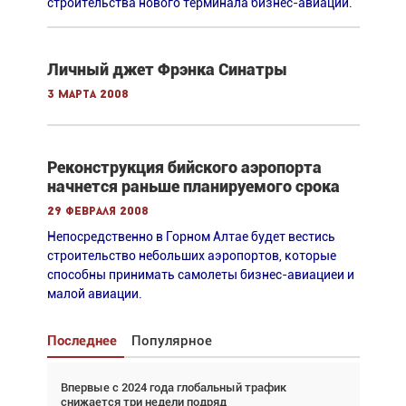
строительства нового терминала бизнес-авиации.
Личный джет Фрэнка Синатры
3 марта 2008
Реконструкция бийского аэропорта
начнется раньше планируемого срока
29 февраля 2008
Непосредственно в Горном Алтае будет вестись
строительство небольших аэропортов, которые
способны принимать самолеты бизнес-авиациеи и
малой авиации.
Последнее
Популярное
Впервые с 2024 года глобальный трафик
Взгляд с высоты: тандем вертолётов и БПЛА в
снижается три недели подряд
спасательных операциях