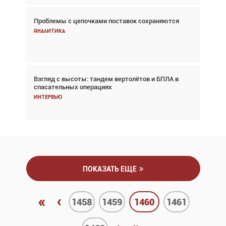
Проблемы с цепочками поставок сохраняются
Впервые с 2024 года глобальный трафик
снижается три недели подряд
Аналитика
Аналитика
Взгляд с высоты: тандем вертолётов и БПЛА в
Частный самолёт – это актив. Подходите к
спасательных операциях
покупке соответствующим образом
Интервью
Интервью
ПОКАЗАТЬ ЕЩЕ
«
‹
1458
1459
1460
1461