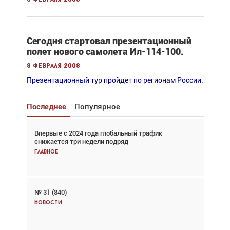
Сегодня стартовал презентационный
полет нового самолета Ил-114-100.
8 февраля 2008
Презентационный тур пройдет по регионам России.
Последнее
Популярное
Впервые с 2024 года глобальный трафик
Взгляд с высоты: тандем вертолётов и БПЛА в
снижается три недели подряд
спасательных операциях
Главное
Главное
№ 31 (840)
Авиационный фотограф Дэйв Кох: «Фотография
говорит сама за себя... а ИИ всё портит»
Новости
Новости