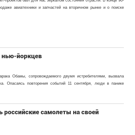
ет-проектов был для нас зеркалом состояния отрасли. В конце 90-
родаже авиатехники и запчастей на вторичном рынке и о поиске
 нью-йоркцев
Барака Обамы, сопровождаемого двумя истребителями, вызвала
ка.
Опасаясь повторения событий 11 сентября, люди в панике
ь российские самолеты на своей