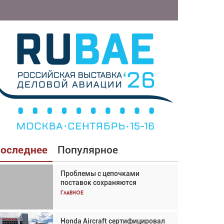
оследнее
Популярное
Проблемы с цепочками
Взгляд с высоты: тандем
поставок сохраняются
вертолётов и БПЛА в
спасательных операциях
Главное
Главное
Honda Aircraft сертифицировал
Авиационный фотограф Дэйв