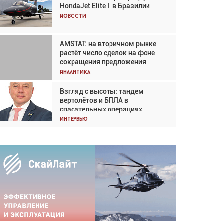
HondaJet Elite II в Бразилии
Кох: «Фотография говорит сама
за себя... а ИИ всё портит»
Новости
Новости
AMSTAT: на вторичном рынке
Проблемы с цепочками
растёт число сделок на фоне
поставок сохраняются
сокращения предложения
Аналитика
Аналитика
Взгляд с высоты: тандем
Частный самолёт – это актив.
вертолётов и БПЛА в
Подходите к покупке
спасательных операциях
соответствующим образом
Интервью
Интервью