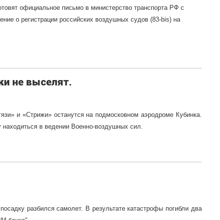
отовят официальное письмо в министерство транспорта РФ с
ние о регистрации российских воздушных судов (83-
bis
) на
ки не выселят.
язи» и «Стрижи» останутся на подмосковном аэродроме Кубинка.
у
находиться в ведении
Военно-воздушных
сил.
 посадку разбился самолет. В результате катастрофы погибли два