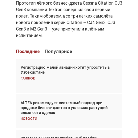
Прототип лёгкого бизнес-джета Cessna Citation CJ3
Gen3 компании Textron совершил свой первый
полёт. Таким образом, все три лёгких самолёта
нового поколения серии Citation – CJ4 Gen3, CJ3
Gen3 и M2 Gen3 – уже приступили к лётным
испытаниям.
Последнее
Популярное
Регистрацию малой авиации хотят упростить в
Взгляд с высоты: тандем вертолётов и БПЛА в
Узбекистане
спасательных операциях
Главное
Главное
ALTEA рекомендует системный подход при
Авиационный фотограф Дэйв Кох: «Фотография
продаже бизнес-джетов в условиях растущей
говорит сама за себя... а ИИ всё портит»
сложности сделок
Новости
Новости