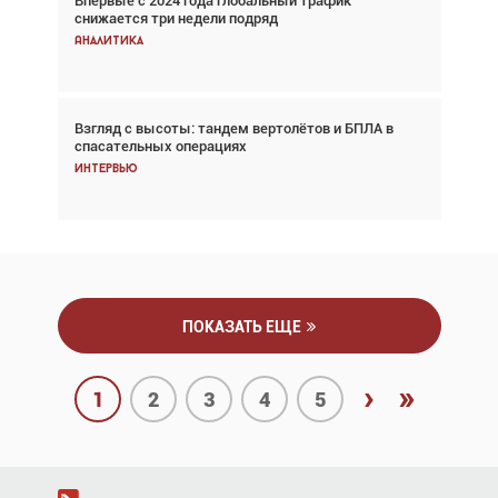
Впервые с 2024 года глобальный трафик
Впервые с 2024 года глобальный трафик
снижается три недели подряд
снижается три недели подряд
Аналитика
Аналитика
Взгляд с высоты: тандем вертолётов и БПЛА в
Частный самолёт – это актив. Подходите к
спасательных операциях
покупке соответствующим образом
Интервью
Интервью
ПОКАЗАТЬ ЕЩЕ
›
»
1
2
3
4
5