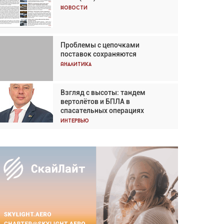
Кох: «Фотография говорит сама
Новости
за себя... а ИИ всё портит»
Новости
Проблемы с цепочками
Впервые с 2024 года
поставок сохраняются
глобальный трафик снижается
три недели подряд
Аналитика
Аналитика
Взгляд с высоты: тандем
Частный самолёт – это актив.
вертолётов и БПЛА в
Подходите к покупке
спасательных операциях
соответствующим образом
Интервью
Интервью