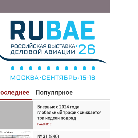
оследнее
Популярное
Впервые с 2024 года
Взгляд с высоты: тандем
глобальный трафик снижается
вертолётов и БПЛА в
три недели подряд
спасательных операциях
Главное
Главное
№ 31 (840)
Авиационный фотограф Дэйв