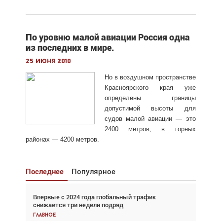
По уровню малой авиации Россия одна
из последних в мире.
25 июня 2010
Но в воздушном пространстве
Красноярского края уже
определены границы
допустимой высоты для
судов малой авиации — это
2400 метров, в горных
районах — 4200 метров.
Последнее
Популярное
Впервые с 2024 года глобальный трафик
Взгляд с высоты: тандем вертолётов и БПЛА в
снижается три недели подряд
спасательных операциях
Главное
Главное