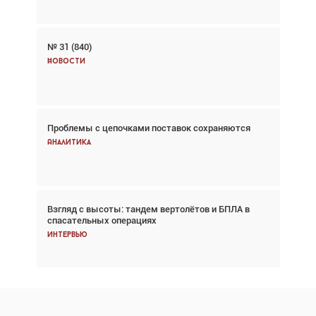
№ 31 (840)
Авиационный фотограф Дэйв Кох: «Фотография
говорит сама за себя... а ИИ всё портит»
Новости
Новости
Проблемы с цепочками поставок сохраняются
Впервые с 2024 года глобальный трафик
снижается три недели подряд
Аналитика
Аналитика
Взгляд с высоты: тандем вертолётов и БПЛА в
Частный самолёт – это актив. Подходите к
спасательных операциях
покупке соответствующим образом
Интервью
Интервью