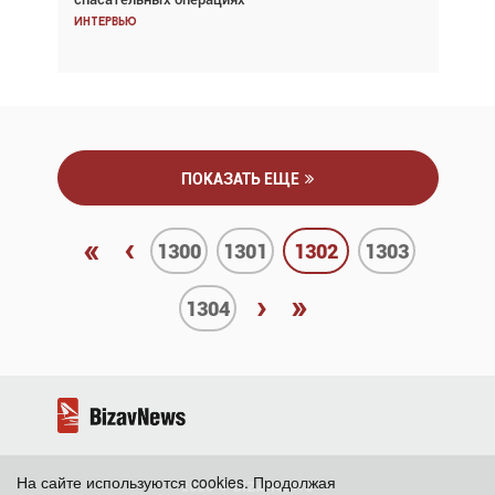
Интервью
Интервью
ПОКАЗАТЬ ЕЩЕ
«
‹
1300
1301
1302
1303
›
»
1304
На сайте используются cookies. Продолжая
2026 ©
BizavNews