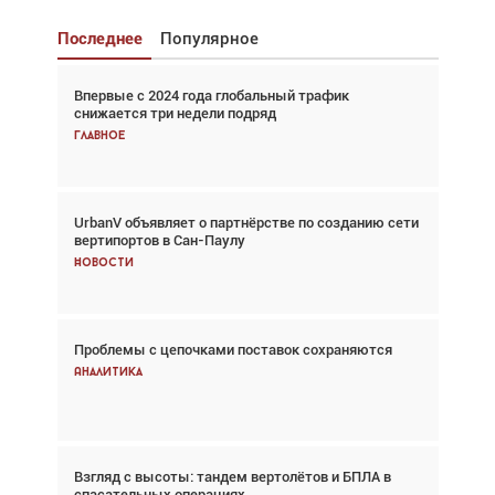
Последнее
Популярное
Впервые с 2024 года глобальный трафик
Взгляд с высоты: тандем вертолётов и БПЛА в
снижается три недели подряд
спасательных операциях
Главное
Главное
UrbanV объявляет о партнёрстве по созданию сети
Авиационный фотограф Дэйв Кох: «Фотография
вертипортов в Сан-Паулу
говорит сама за себя... а ИИ всё портит»
Новости
Новости
Проблемы с цепочками поставок сохраняются
Впервые с 2024 года глобальный трафик
снижается три недели подряд
Аналитика
Аналитика
Взгляд с высоты: тандем вертолётов и БПЛА в
Частный самолёт – это актив. Подходите к
спасательных операциях
покупке соответствующим образом