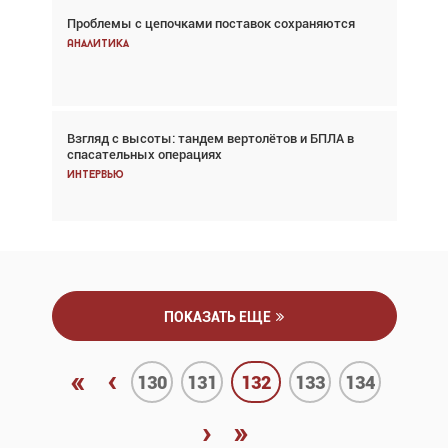
Проблемы с цепочками поставок сохраняются
Впервые с 2024 года глобальный трафик
снижается три недели подряд
Аналитика
Аналитика
Взгляд с высоты: тандем вертолётов и БПЛА в
Частный самолёт – это актив. Подходите к
спасательных операциях
покупке соответствующим образом
Интервью
Интервью
ПОКАЗАТЬ ЕЩЕ
«
‹
130
131
132
133
134
›
»