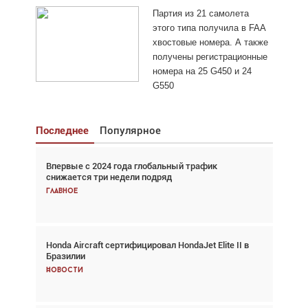
Партия из 21 самолета
этого типа получила в FAA
хвостовые номера. А также
получены регистрационные
номера на 25 G450 и 24
G550
Последнее
Популярное
Впервые с 2024 года глобальный трафик
Взгляд с высоты: тандем вертолётов и БПЛА в
снижается три недели подряд
спасательных операциях
Главное
Главное
Honda Aircraft сертифицировал HondaJet Elite II в
Авиационный фотограф Дэйв Кох: «Фотография
Бразилии
говорит сама за себя... а ИИ всё портит»
Новости
Новости