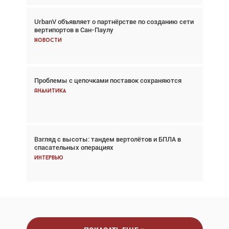
UrbanV объявляет о партнёрстве по созданию сети
Авиационный фотограф Дэйв Кох: «Фотография
вертипортов в Сан-Паулу
говорит сама за себя... а ИИ всё портит»
Новости
Новости
Проблемы с цепочками поставок сохраняются
Впервые с 2024 года глобальный трафик
снижается три недели подряд
Аналитика
Аналитика
Взгляд с высоты: тандем вертолётов и БПЛА в
Частный самолёт – это актив. Подходите к
спасательных операциях
покупке соответствующим образом
Интервью
Интервью