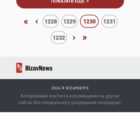
ПОКАЗАТЬ ЕЩЕ
«
‹
1228
1229
1230
1231
›
»
1232
2026 ©
BizavNews
Копирование контента и размещение на других
сайтах без специального разрешения запрещено.