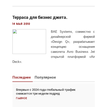
Терраса для бизнес джета.
14 мая 2010
BAE Systems, совместно с
дизайнерской фирмой
«Design Q», разрабатывает
концепцию оснащения
самолета Avro Business Jet
открытой платформой «Air
Deck».
Последнее
Популярное
Впервые с 2024 года глобальный трафик
Взгляд с высоты: тандем вертолётов и БПЛА в
снижается три недели подряд
спасательных операциях
Главное
Главное