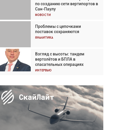
по созданию сети вертипортов в
Кох: «Фотография говорит сама
Сан-Паулу
за себя... а ИИ всё портит»
Новости
Новости
Проблемы с цепочками
Впервые с 2024 года
поставок сохраняются
глобальный трафик снижается
три недели подряд
Аналитика
Аналитика
Взгляд с высоты: тандем
Частный самолёт – это актив.
вертолётов и БПЛА в
Подходите к покупке
спасательных операциях
соответствующим образом
Интервью
Интервью