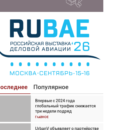
оследнее
Популярное
Впервые с 2024 года
Взгляд с высоты: тандем
глобальный трафик снижается
вертолётов и БПЛА в
три недели подряд
спасательных операциях
Главное
Главное
UrbanV объявляет о партнёрстве
Авиационный фотограф Дэйв