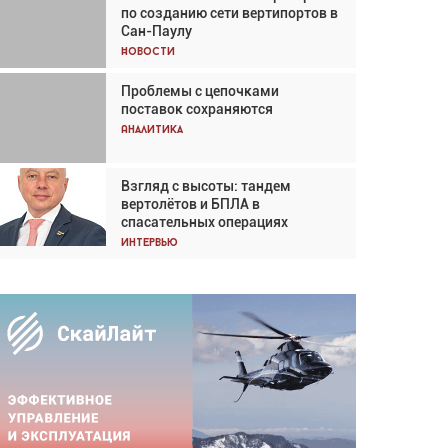
по созданию сети вертипортов в
Кох: «Фотография говорит сама
Сан-Паулу
за себя... а ИИ всё портит»
Новости
Новости
Проблемы с цепочками
Впервые с 2024 года
поставок сохраняются
глобальный трафик снижается
три недели подряд
Аналитика
Аналитика
Взгляд с высоты: тандем
Частный самолёт – это актив.
вертолётов и БПЛА в
Подходите к покупке
спасательных операциях
соответствующим образом
Интервью
Интервью