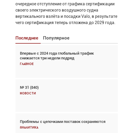
очередное отступление от графика сертификации
своего электрического воздушного судна
вертикального взлёта и посадки Valo, в результате
чего сертификация теперь отложена до 2029 года.
Последнее
Популярное
Впервые с 2024 года глобальный трафик
Взгляд с высоты: тандем вертолётов и БПЛА в
снижается три недели подряд
спасательных операциях
Главное
Главное
№ 31 (840)
Авиационный фотограф Дэйв Кох: «Фотография
говорит сама за себя... а ИИ всё портит»
Новости
Новости
Проблемы с цепочками поставок сохраняются
Впервые с 2024 года глобальный трафик
снижается три недели подряд
Аналитика
Аналитика