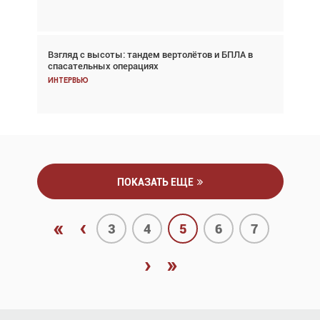
Взгляд с высоты: тандем вертолётов и БПЛА в
Частный самолёт – это актив. Подходите к
спасательных операциях
покупке соответствующим образом
Интервью
Интервью
ПОКАЗАТЬ ЕЩЕ
«
‹
3
4
5
6
7
›
»